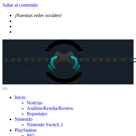
Saltar al contenido
¡Nuestras redes sociales!
Inicio
Noticias
Análisis/Reseña/Review
Reportajes
Nintendo
Nintendo Switch 2
PlayStation
PS5