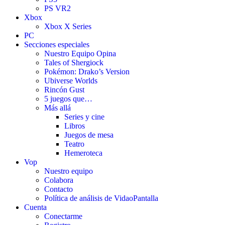
PS VR2
Xbox
Xbox X Series
PC
Secciones especiales
Nuestro Equipo Opina
Tales of Shergiock
Pokémon: Drako’s Version
Ubiverse Worlds
Rincón Gust
5 juegos que…
Más allá
Series y cine
Libros
Juegos de mesa
Teatro
Hemeroteca
Vop
Nuestro equipo
Colabora
Contacto
Política de análisis de VidaoPantalla
Cuenta
Conectarme