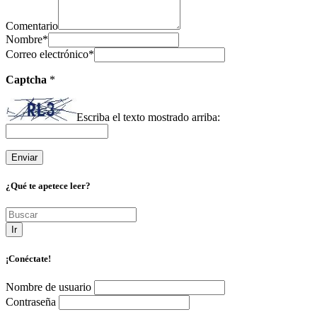
Comentario
Nombre
*
Correo electrónico
*
Captcha
*
Escriba el texto mostrado arriba:
¿Qué te apetece leer?
Ir
¡Conéctate!
Nombre de usuario
Contraseña