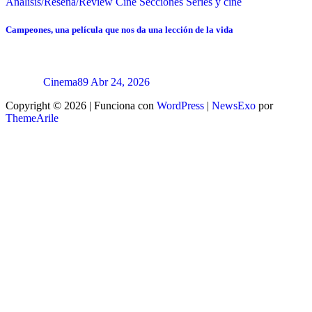
Análisis/Reseña/Review
Cine
Secciones
Series y cine
Campeones, una película que nos da una lección de la vida
Cinema89
Abr 24, 2026
Copyright © 2026 | Funciona con
WordPress
|
NewsExo
por
ThemeArile