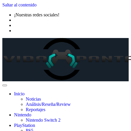
Saltar al contenido
¡Nuestras redes sociales!
Inicio
Noticias
Análisis/Reseña/Review
Reportajes
Nintendo
Nintendo Switch 2
PlayStation
PS5