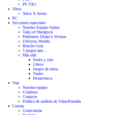
PS VR2
Xbox
Xbox X Series
PC
Secciones especiales
Nuestro Equipo Opina
Tales of Shergiock
Pokémon: Drako’s Version
Ubiverse Worlds
Rincón Gust
5 juegos que…
Más allá
Series y cine
Libros
Juegos de mesa
Teatro
Hemeroteca
Vop
Nuestro equipo
Colabora
Contacto
Política de análisis de VidaoPantalla
Cuenta
Conectarme