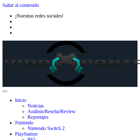
Saltar al contenido
¡Nuestras redes sociales!
Inicio
Noticias
Análisis/Reseña/Review
Reportajes
Nintendo
Nintendo Switch 2
PlayStation
PS5