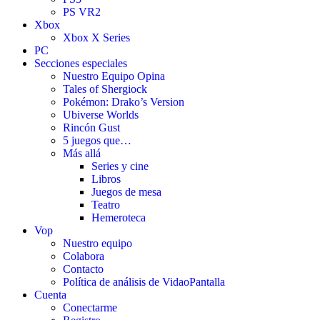
PS VR2
Xbox
Xbox X Series
PC
Secciones especiales
Nuestro Equipo Opina
Tales of Shergiock
Pokémon: Drako’s Version
Ubiverse Worlds
Rincón Gust
5 juegos que…
Más allá
Series y cine
Libros
Juegos de mesa
Teatro
Hemeroteca
Vop
Nuestro equipo
Colabora
Contacto
Política de análisis de VidaoPantalla
Cuenta
Conectarme