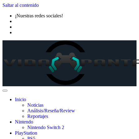
Saltar al contenido
¡Nuestras redes sociales!
Inicio
Noticias
Análisis/Reseña/Review
Reportajes
Nintendo
Nintendo Switch 2
PlayStation
PS5