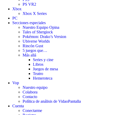
PS VR2
Xbox
Xbox X Series
PC
Secciones especiales
Nuestro Equipo Opina
Tales of Shergiock
Pokémon: Drako’s Version
Ubiverse Worlds
Rincón Gust
5 juegos que…
Más allá
Series y cine
Libros
Juegos de mesa
Teatro
Hemeroteca
Vop
Nuestro equipo
Colabora
Contacto
Política de análisis de VidaoPantalla
Cuenta
Conectarme