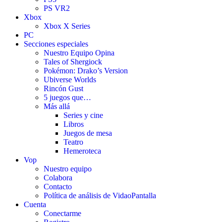
PS VR2
Xbox
Xbox X Series
PC
Secciones especiales
Nuestro Equipo Opina
Tales of Shergiock
Pokémon: Drako’s Version
Ubiverse Worlds
Rincón Gust
5 juegos que…
Más allá
Series y cine
Libros
Juegos de mesa
Teatro
Hemeroteca
Vop
Nuestro equipo
Colabora
Contacto
Política de análisis de VidaoPantalla
Cuenta
Conectarme