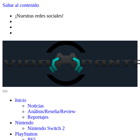
Saltar al contenido
¡Nuestras redes sociales!
Inicio
Noticias
Análisis/Reseña/Review
Reportajes
Nintendo
Nintendo Switch 2
PlayStation
PS5