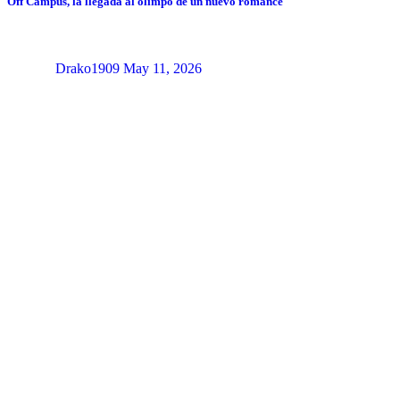
Off Campus, la llegada al olimpo de un nuevo romance
Drako1909
May 11, 2026