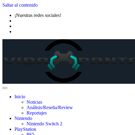
Saltar al contenido
¡Nuestras redes sociales!
Inicio
Noticias
Análisis/Reseña/Review
Reportajes
Nintendo
Nintendo Switch 2
PlayStation
PS5