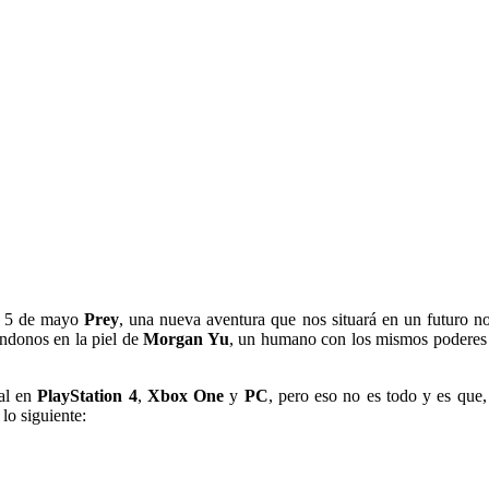
o 5 de mayo
Prey
, una nueva aventura que nos situará en un futuro no
éndonos en la piel de
Morgan Yu
, un humano con los mismos poderes q
val en
PlayStation 4
,
Xbox One
y
PC
, pero eso no es todo y es que
lo siguiente: