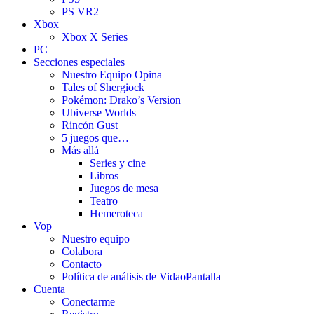
PS VR2
Xbox
Xbox X Series
PC
Secciones especiales
Nuestro Equipo Opina
Tales of Shergiock
Pokémon: Drako’s Version
Ubiverse Worlds
Rincón Gust
5 juegos que…
Más allá
Series y cine
Libros
Juegos de mesa
Teatro
Hemeroteca
Vop
Nuestro equipo
Colabora
Contacto
Política de análisis de VidaoPantalla
Cuenta
Conectarme