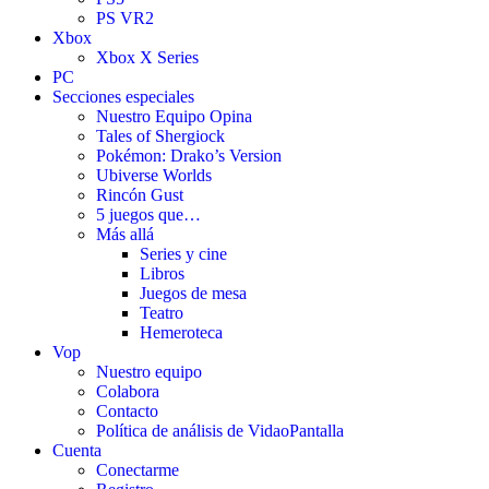
PS VR2
Xbox
Xbox X Series
PC
Secciones especiales
Nuestro Equipo Opina
Tales of Shergiock
Pokémon: Drako’s Version
Ubiverse Worlds
Rincón Gust
5 juegos que…
Más allá
Series y cine
Libros
Juegos de mesa
Teatro
Hemeroteca
Vop
Nuestro equipo
Colabora
Contacto
Política de análisis de VidaoPantalla
Cuenta
Conectarme