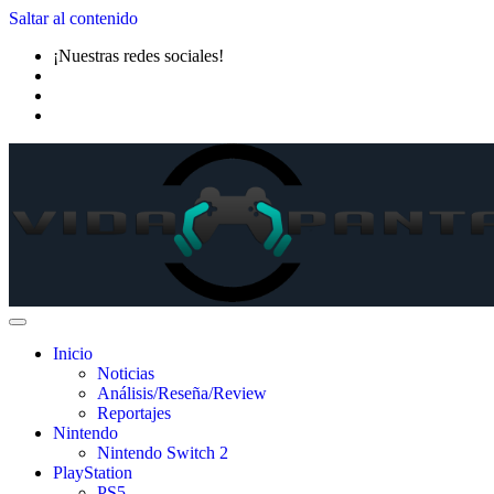
Saltar al contenido
¡Nuestras redes sociales!
Inicio
Noticias
Análisis/Reseña/Review
Reportajes
Nintendo
Nintendo Switch 2
PlayStation
PS5