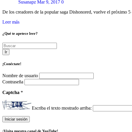
Susanapz
Mar 9, 2017
0
De los creadores de la popular saga Dishonored, vuelve el próximo 
Leer más
¿Qué te apetece leer?
Ir
¡Conéctate!
Nombre de usuario
Contraseña
Captcha
*
Escriba el texto mostrado arriba:
¡Visita nuestro canal de YouTube!