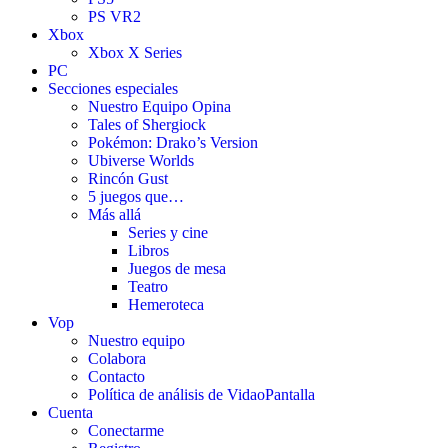
PS VR2
Xbox
Xbox X Series
PC
Secciones especiales
Nuestro Equipo Opina
Tales of Shergiock
Pokémon: Drako’s Version
Ubiverse Worlds
Rincón Gust
5 juegos que…
Más allá
Series y cine
Libros
Juegos de mesa
Teatro
Hemeroteca
Vop
Nuestro equipo
Colabora
Contacto
Política de análisis de VidaoPantalla
Cuenta
Conectarme