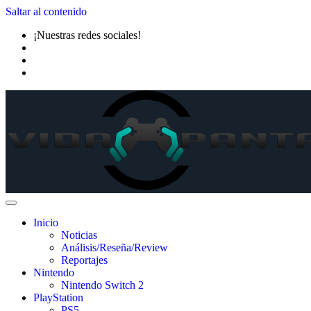
Saltar al contenido
¡Nuestras redes sociales!
Inicio
Noticias
Análisis/Reseña/Review
Reportajes
Nintendo
Nintendo Switch 2
PlayStation
PS5