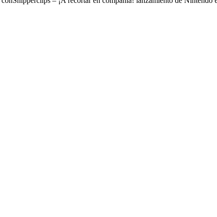
o conSnipperclips – ¡A recortar en compañía! lanzamiento de Nintendo