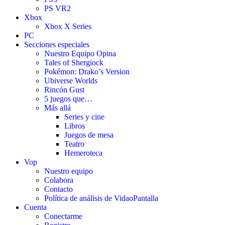
PS VR2
Xbox
Xbox X Series
PC
Secciones especiales
Nuestro Equipo Opina
Tales of Shergiock
Pokémon: Drako’s Version
Ubiverse Worlds
Rincón Gust
5 juegos que…
Más allá
Series y cine
Libros
Juegos de mesa
Teatro
Hemeroteca
Vop
Nuestro equipo
Colabora
Contacto
Política de análisis de VidaoPantalla
Cuenta
Conectarme