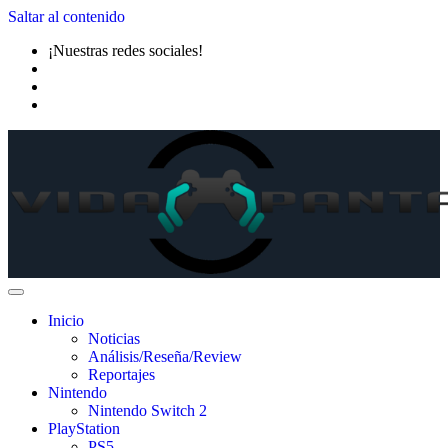
Saltar al contenido
¡Nuestras redes sociales!
Inicio
Noticias
Análisis/Reseña/Review
Reportajes
Nintendo
Nintendo Switch 2
PlayStation
PS5