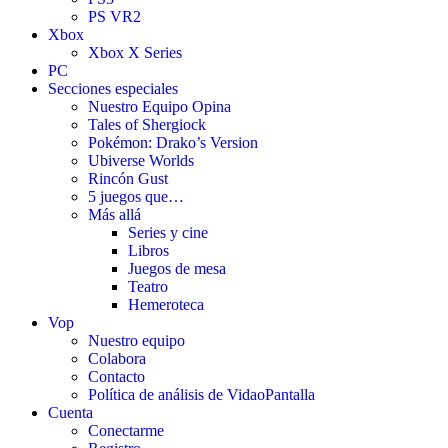
PS VR2
Xbox
Xbox X Series
PC
Secciones especiales
Nuestro Equipo Opina
Tales of Shergiock
Pokémon: Drako’s Version
Ubiverse Worlds
Rincón Gust
5 juegos que…
Más allá
Series y cine
Libros
Juegos de mesa
Teatro
Hemeroteca
Vop
Nuestro equipo
Colabora
Contacto
Política de análisis de VidaoPantalla
Cuenta
Conectarme