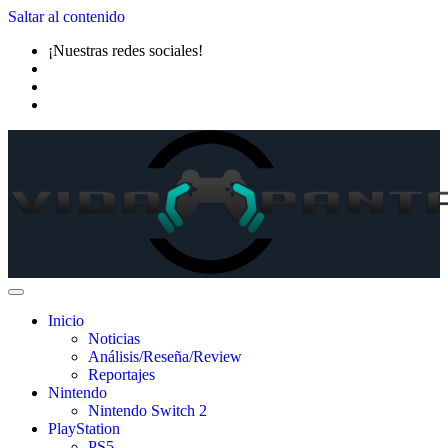
Saltar al contenido
¡Nuestras redes sociales!
Inicio
Noticias
Análisis/Reseña/Review
Reportajes
Nintendo
Nintendo Switch 2
PlayStation
PS5