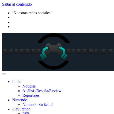
Saltar al contenido
¡Nuestras redes sociales!
Inicio
Noticias
Análisis/Reseña/Review
Reportajes
Nintendo
Nintendo Switch 2
PlayStation
PS5