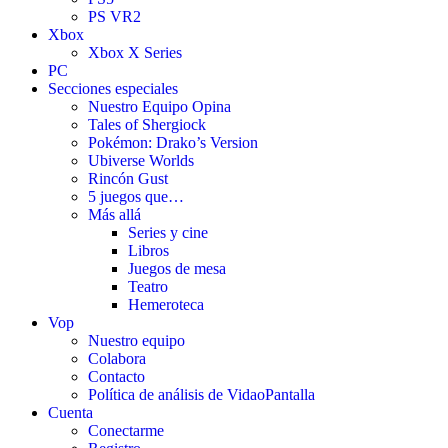
PS VR2
Xbox
Xbox X Series
PC
Secciones especiales
Nuestro Equipo Opina
Tales of Shergiock
Pokémon: Drako’s Version
Ubiverse Worlds
Rincón Gust
5 juegos que…
Más allá
Series y cine
Libros
Juegos de mesa
Teatro
Hemeroteca
Vop
Nuestro equipo
Colabora
Contacto
Política de análisis de VidaoPantalla
Cuenta
Conectarme