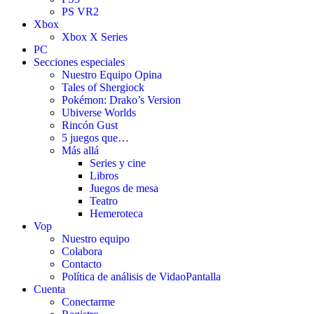
PS VR2
Xbox
Xbox X Series
PC
Secciones especiales
Nuestro Equipo Opina
Tales of Shergiock
Pokémon: Drako’s Version
Ubiverse Worlds
Rincón Gust
5 juegos que…
Más allá
Series y cine
Libros
Juegos de mesa
Teatro
Hemeroteca
Vop
Nuestro equipo
Colabora
Contacto
Política de análisis de VidaoPantalla
Cuenta
Conectarme