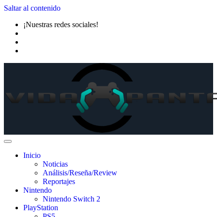
Saltar al contenido
¡Nuestras redes sociales!
Inicio
Noticias
Análisis/Reseña/Review
Reportajes
Nintendo
Nintendo Switch 2
PlayStation
PS5