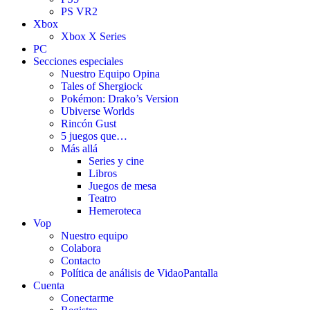
PS VR2
Xbox
Xbox X Series
PC
Secciones especiales
Nuestro Equipo Opina
Tales of Shergiock
Pokémon: Drako’s Version
Ubiverse Worlds
Rincón Gust
5 juegos que…
Más allá
Series y cine
Libros
Juegos de mesa
Teatro
Hemeroteca
Vop
Nuestro equipo
Colabora
Contacto
Política de análisis de VidaoPantalla
Cuenta
Conectarme