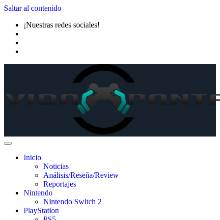
Saltar al contenido
¡Nuestras redes sociales!
Inicio
Noticias
Análisis/Reseña/Review
Reportajes
Nintendo
Nintendo Switch 2
PlayStation
PS5