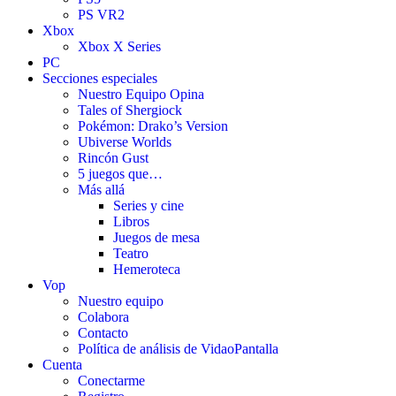
PS VR2
Xbox
Xbox X Series
PC
Secciones especiales
Nuestro Equipo Opina
Tales of Shergiock
Pokémon: Drako’s Version
Ubiverse Worlds
Rincón Gust
5 juegos que…
Más allá
Series y cine
Libros
Juegos de mesa
Teatro
Hemeroteca
Vop
Nuestro equipo
Colabora
Contacto
Política de análisis de VidaoPantalla
Cuenta
Conectarme