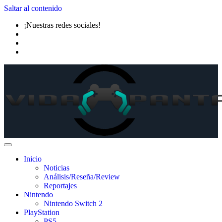
Saltar al contenido
¡Nuestras redes sociales!
Inicio
Noticias
Análisis/Reseña/Review
Reportajes
Nintendo
Nintendo Switch 2
PlayStation
PS5