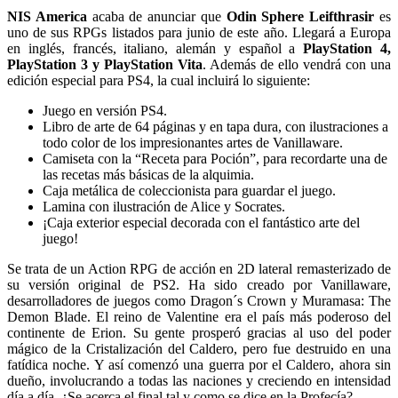
NIS America
acaba de anunciar que
Odin Sphere Leifthrasir
es
uno de sus RPGs listados para junio de este año. Llegará a Europa
en inglés, francés, italiano, alemán y español a
PlayStation 4,
PlayStation 3 y PlayStation Vita
. Además de ello vendrá con una
edición especial para PS4, la cual incluirá lo siguiente:
Juego en versión PS4.
Libro de arte de 64 páginas y en tapa dura, con ilustraciones a
todo color de los impresionantes artes de Vanillaware.
Camiseta con la “Receta para Poción”, para recordarte una de
las recetas más básicas de la alquimia.
Caja metálica de coleccionista para guardar el juego.
Lamina con ilustración de Alice y Socrates.
¡Caja exterior especial decorada con el fantástico arte del
juego!
Se trata de un Action RPG de acción en 2D lateral remasterizado de
su versión original de PS2. Ha sido creado por Vanillaware,
desarrolladores de juegos como Dragon´s Crown y Muramasa: The
Demon Blade. El reino de Valentine era el país más poderoso del
continente de Erion. Su gente prosperó gracias al uso del poder
mágico de la Cristalización del Caldero, pero fue destruido en una
fatídica noche. Y así comenzó una guerra por el Caldero, ahora sin
dueño, involucrando a todas las naciones y creciendo en intensidad
día a día. ¿Se acerca el final tal y como se dice en la Profecía?