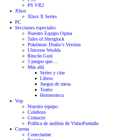
PS VR2
Xbox
Xbox X Series
PC
Secciones especiales
Nuestro Equipo Opina
Tales of Shergiock
Pokémon: Drako’s Version
Ubiverse Worlds
Rincón Gust
5 juegos que…
Más allá
Series y cine
Libros
Juegos de mesa
Teatro
Hemeroteca
Vop
Nuestro equipo
Colabora
Contacto
Política de análisis de VidaoPantalla
Cuenta
Conectarme