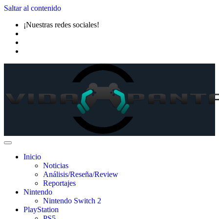
Saltar al contenido
¡Nuestras redes sociales!
Inicio
Noticias
Análisis/Reseña/Review
Reportajes
Nintendo
Nintendo Switch 2
PlayStation
PS5