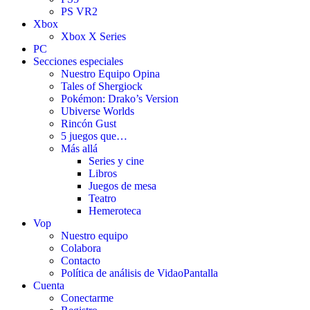
PS VR2
Xbox
Xbox X Series
PC
Secciones especiales
Nuestro Equipo Opina
Tales of Shergiock
Pokémon: Drako’s Version
Ubiverse Worlds
Rincón Gust
5 juegos que…
Más allá
Series y cine
Libros
Juegos de mesa
Teatro
Hemeroteca
Vop
Nuestro equipo
Colabora
Contacto
Política de análisis de VidaoPantalla
Cuenta
Conectarme