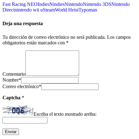
Fast Racing NEO
Indies
Nindies
Nintendo
Nintendo 3DS
Nintendo
Direct
nintendo wii u
SteamWorld Heist
Typoman
Deja una respuesta
Tu dirección de correo electrónico no será publicada.
Los campos
obligatorios están marcados con
*
Comentario
Nombre
*
Correo electrónico
*
Captcha
*
Escriba el texto mostrado arriba: