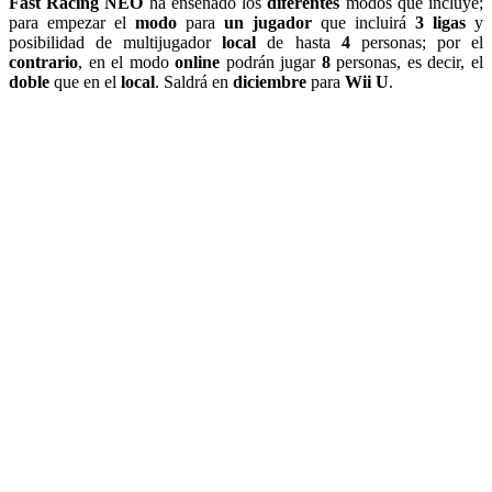
Fast Racing NEO
ha enseñado los
diferentes
modos que incluye;
para empezar el
modo
para
un jugador
que incluirá
3 ligas
y
posibilidad de multijugador
local
de hasta
4
personas; por el
contrario
, en el modo
online
podrán jugar
8
personas, es decir, el
doble
que en el
local
. Saldrá en
diciembre
para
Wii U
.