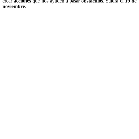
crear
acciones
que nos ayuden a pasar
obstáculos
. Saldrá el
19 de
noviembre
.