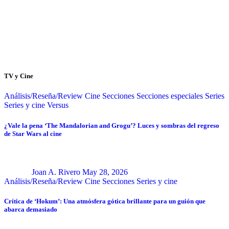
TV y Cine
Análisis/Reseña/Review
Cine
Secciones
Secciones especiales
Series
Series y cine
Versus
¿Vale la pena ‘The Mandalorian and Grogu’? Luces y sombras del regreso
de Star Wars al cine
Joan A. Rivero
May 28, 2026
Análisis/Reseña/Review
Cine
Secciones
Series y cine
Crítica de ‘Hokum’: Una atmósfera gótica brillante para un guión que
abarca demasiado