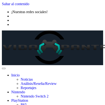
Saltar al contenido
¡Nuestras redes sociales!
Inicio
Noticias
Análisis/Reseña/Review
Reportajes
Nintendo
Nintendo Switch 2
PlayStation
PS5