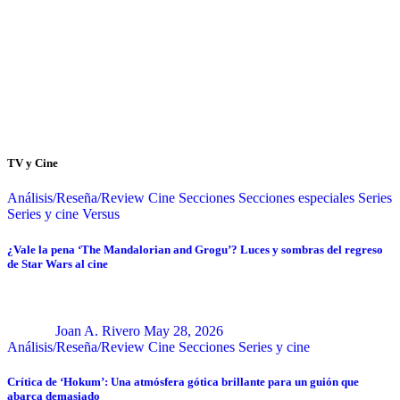
TV y Cine
Análisis/Reseña/Review
Cine
Secciones
Secciones especiales
Series
Series y cine
Versus
¿Vale la pena ‘The Mandalorian and Grogu’? Luces y sombras del regreso
de Star Wars al cine
Joan A. Rivero
May 28, 2026
Análisis/Reseña/Review
Cine
Secciones
Series y cine
Crítica de ‘Hokum’: Una atmósfera gótica brillante para un guión que
abarca demasiado