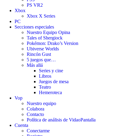
PS VR2
Xbox
Xbox X Series
PC
Secciones especiales
Nuestro Equipo Opina
Tales of Shergiock
Pokémon: Drako’s Version
Ubiverse Worlds
Rincón Gust
5 juegos que…
Más allá
Series y cine
Libros
Juegos de mesa
Teatro
Hemeroteca
Vop
Nuestro equipo
Colabora
Contacto
Política de análisis de VidaoPantalla
Cuenta
Conectarme