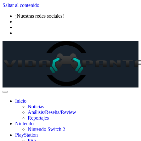
Saltar al contenido
¡Nuestras redes sociales!
Inicio
Noticias
Análisis/Reseña/Review
Reportajes
Nintendo
Nintendo Switch 2
PlayStation
PS5