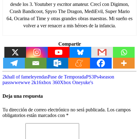
desde los 3. Youtuber y escritor amateur. Crecí con Digimon,
Crash Bandicoot, Spyro The Dragon, MediEvil, Super Mario
64, Ocarina of Time y otras grandes obras maestras. Mi sueño es
volver a ver renacer a mis héroes de la infancia.
Compartir
2k
hall of fame
leyendas
Pase de Temporada
PS3
Ps4
season
pass
wwe
wwe 2k16
xbox 360
Xbox One
yuke's
Deja una respuesta
Tu dirección de correo electrónico no será publicada.
Los campos
obligatorios están marcados con
*