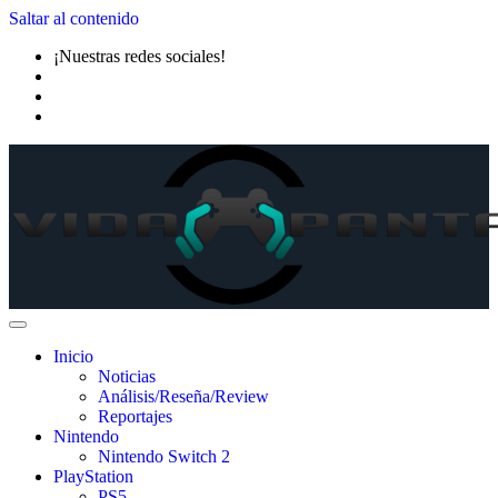
Saltar al contenido
¡Nuestras redes sociales!
Inicio
Noticias
Análisis/Reseña/Review
Reportajes
Nintendo
Nintendo Switch 2
PlayStation
PS5