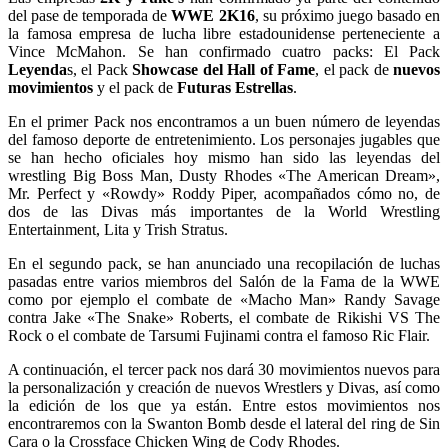
del pase de temporada de
WWE 2K16
, su próximo juego basado en
la famosa empresa de lucha libre estadounidense perteneciente a
Vince McMahon. Se han confirmado cuatro packs: El Pack
Leyenda
s, el Pack
Showcase del Hall of Fame
, el pack de
nuevos
movimientos
y el pack de
Futuras Estrellas
.
En el primer Pack nos encontramos a un buen número de leyendas
del famoso deporte de entretenimiento. Los personajes jugables que
se han hecho oficiales hoy mismo han sido las leyendas del
wrestling Big Boss Man, Dusty Rhodes «The American Dream»,
Mr. Perfect y «Rowdy» Roddy Piper, acompañados cómo no, de
dos de las Divas más importantes de la World Wrestling
Entertainment, Lita y Trish Stratus.
En el segundo pack, se han anunciado una recopilación de luchas
pasadas entre varios miembros del Salón de la Fama de la WWE
como por ejemplo el combate de «Macho Man» Randy Savage
contra Jake «The Snake» Roberts, el combate de Rikishi VS The
Rock o el combate de Tarsumi Fujinami contra el famoso Ric Flair.
A continuación, el tercer pack nos dará 30 movimientos nuevos para
la personalización y creación de nuevos Wrestlers y Divas, así como
la edición de los que ya están. Entre estos movimientos nos
encontraremos con la Swanton Bomb desde el lateral del ring de Sin
Cara o la Crossface Chicken Wing de Cody Rhodes.