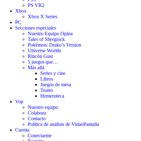
PS VR2
Xbox
Xbox X Series
PC
Secciones especiales
Nuestro Equipo Opina
Tales of Shergiock
Pokémon: Drako’s Version
Ubiverse Worlds
Rincón Gust
5 juegos que…
Más allá
Series y cine
Libros
Juegos de mesa
Teatro
Hemeroteca
Vop
Nuestro equipo
Colabora
Contacto
Política de análisis de VidaoPantalla
Cuenta
Conectarme