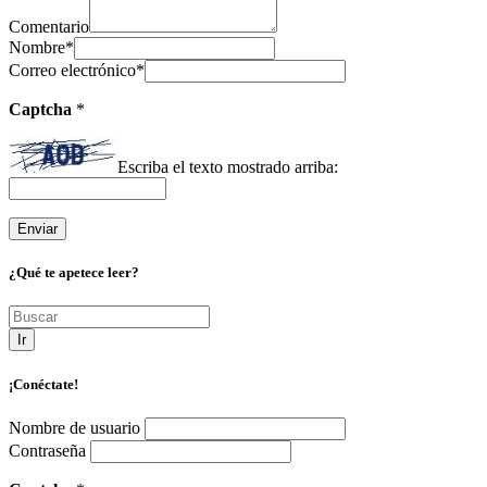
Comentario
Nombre
*
Correo electrónico
*
Captcha
*
Escriba el texto mostrado arriba:
¿Qué te apetece leer?
Ir
¡Conéctate!
Nombre de usuario
Contraseña