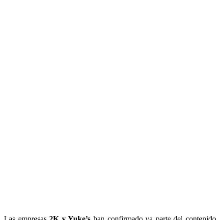
Las empresas
2K y Yuke’s
han confirmado ya parte del contenido