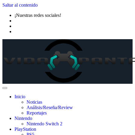
Saltar al contenido
¡Nuestras redes sociales!
Inicio
Noticias
Análisis/Reseña/Review
Reportajes
Nintendo
Nintendo Switch 2
PlayStation
PS5