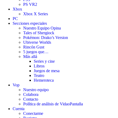
PS VR2
Xbox
Xbox X Series
PC
Secciones especiales
Nuestro Equipo Opina
Tales of Shergiock
Pokémon: Drako’s Version
Ubiverse Worlds
Rincón Gust
5 juegos que…
Más allá
Series y cine
Libros
Juegos de mesa
Teatro
Hemeroteca
Vop
Nuestro equipo
Colabora
Contacto
Política de análisis de VidaoPantalla
Cuenta
Conectarme