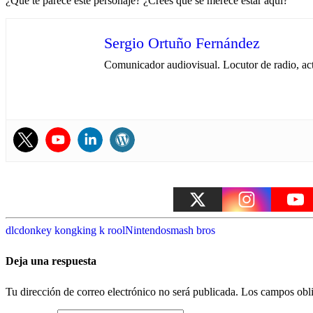
¿Qué te parece este personaje? ¿Crees que se merece estar aquí?
Sergio Ortuño Fernández
Comunicador audiovisual. Locutor de radio, ac
dlc
donkey kong
king k rool
Nintendo
smash bros
Deja una respuesta
Tu dirección de correo electrónico no será publicada.
Los campos obli