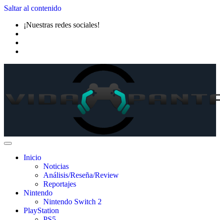
Saltar al contenido
¡Nuestras redes sociales!
Inicio
Noticias
Análisis/Reseña/Review
Reportajes
Nintendo
Nintendo Switch 2
PlayStation
PS5