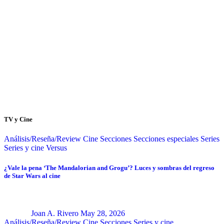
TV y Cine
Análisis/Reseña/Review
Cine
Secciones
Secciones especiales
Series
Series y cine
Versus
¿Vale la pena ‘The Mandalorian and Grogu’? Luces y sombras del regreso
de Star Wars al cine
Joan A. Rivero
May 28, 2026
Análisis/Reseña/Review
Cine
Secciones
Series y cine