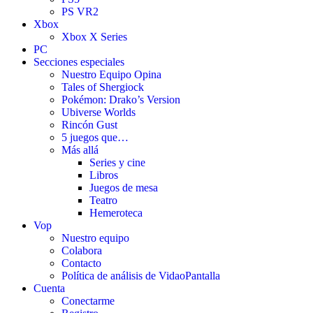
PS VR2
Xbox
Xbox X Series
PC
Secciones especiales
Nuestro Equipo Opina
Tales of Shergiock
Pokémon: Drako’s Version
Ubiverse Worlds
Rincón Gust
5 juegos que…
Más allá
Series y cine
Libros
Juegos de mesa
Teatro
Hemeroteca
Vop
Nuestro equipo
Colabora
Contacto
Política de análisis de VidaoPantalla
Cuenta
Conectarme