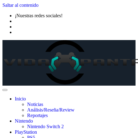
Saltar al contenido
¡Nuestras redes sociales!
Inicio
Noticias
Análisis/Reseña/Review
Reportajes
Nintendo
Nintendo Switch 2
PlayStation
PS5