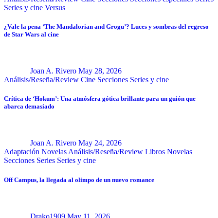
Series y cine
Versus
¿Vale la pena ‘The Mandalorian and Grogu’? Luces y sombras del regreso
de Star Wars al cine
Joan A. Rivero
May 28, 2026
Análisis/Reseña/Review
Cine
Secciones
Series y cine
Crítica de ‘Hokum’: Una atmósfera gótica brillante para un guión que
abarca demasiado
Joan A. Rivero
May 24, 2026
Adaptación Novelas
Análisis/Reseña/Review
Libros
Novelas
Secciones
Series
Series y cine
Off Campus, la llegada al olimpo de un nuevo romance
Drako1909
May 11, 2026