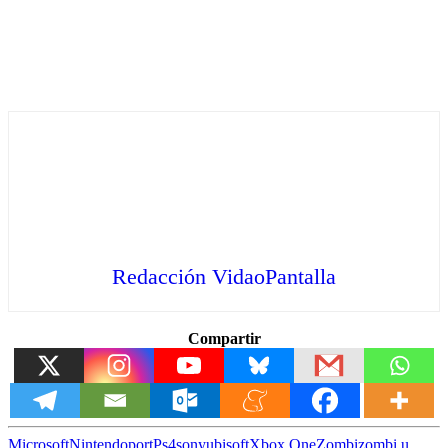
Redacción VidaoPantalla
Compartir
Microsoft
Nintendo
port
Ps4
sony
ubisoft
Xbox One
Zombi
zombi u