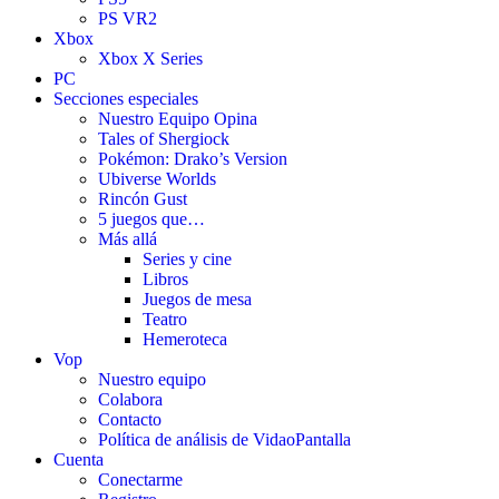
PS VR2
Xbox
Xbox X Series
PC
Secciones especiales
Nuestro Equipo Opina
Tales of Shergiock
Pokémon: Drako’s Version
Ubiverse Worlds
Rincón Gust
5 juegos que…
Más allá
Series y cine
Libros
Juegos de mesa
Teatro
Hemeroteca
Vop
Nuestro equipo
Colabora
Contacto
Política de análisis de VidaoPantalla
Cuenta
Conectarme