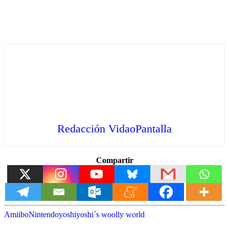
Redacción VidaoPantalla
Compartir
Amiibo
Nintendo
yoshi
yoshi´s woolly world