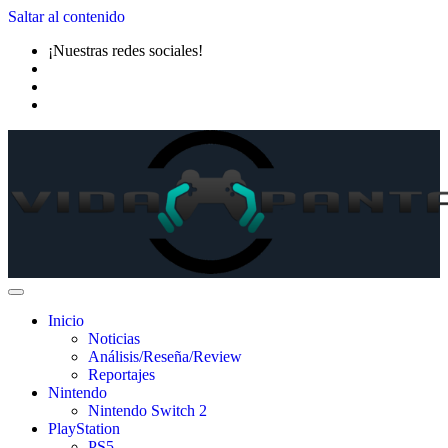
Saltar al contenido
¡Nuestras redes sociales!
Inicio
Noticias
Análisis/Reseña/Review
Reportajes
Nintendo
Nintendo Switch 2
PlayStation
PS5