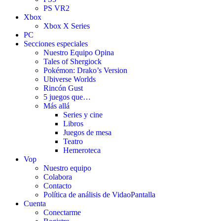
PS VR2
Xbox
Xbox X Series
PC
Secciones especiales
Nuestro Equipo Opina
Tales of Shergiock
Pokémon: Drako’s Version
Ubiverse Worlds
Rincón Gust
5 juegos que…
Más allá
Series y cine
Libros
Juegos de mesa
Teatro
Hemeroteca
Vop
Nuestro equipo
Colabora
Contacto
Política de análisis de VidaoPantalla
Cuenta
Conectarme