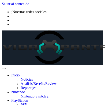
Saltar al contenido
¡Nuestras redes sociales!
Inicio
Noticias
Análisis/Reseña/Review
Reportajes
Nintendo
Nintendo Switch 2
PlayStation
PS5