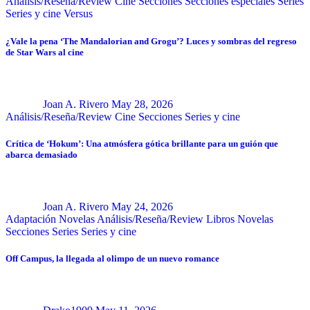
Análisis/Reseña/Review
Cine
Secciones
Secciones especiales
Series
Series y cine
Versus
¿Vale la pena ‘The Mandalorian and Grogu’? Luces y sombras del regreso
de Star Wars al cine
Joan A. Rivero
May 28, 2026
Análisis/Reseña/Review
Cine
Secciones
Series y cine
Crítica de ‘Hokum’: Una atmósfera gótica brillante para un guión que
abarca demasiado
Joan A. Rivero
May 24, 2026
Adaptación Novelas
Análisis/Reseña/Review
Libros
Novelas
Secciones
Series
Series y cine
Off Campus, la llegada al olimpo de un nuevo romance