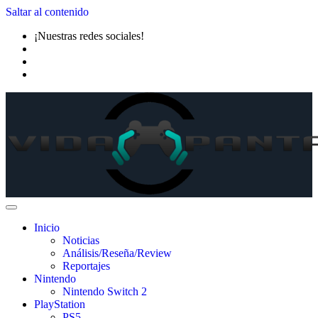
Saltar al contenido
¡Nuestras redes sociales!
Inicio
Noticias
Análisis/Reseña/Review
Reportajes
Nintendo
Nintendo Switch 2
PlayStation
PS5