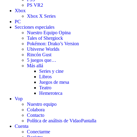
PS VR2
Xbox
Xbox X Series
PC
Secciones especiales
Nuestro Equipo Opina
Tales of Shergiock
Pokémon: Drako’s Version
Ubiverse Worlds
Rincón Gust
5 juegos que…
Más allá
Series y cine
Libros
Juegos de mesa
Teatro
Hemeroteca
Vop
Nuestro equipo
Colabora
Contacto
Política de análisis de VidaoPantalla
Cuenta
Conectarme