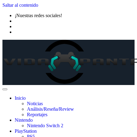
Saltar al contenido
¡Nuestras redes sociales!
Inicio
Noticias
Análisis/Reseña/Review
Reportajes
Nintendo
Nintendo Switch 2
PlayStation
PS5