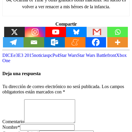
volver a ver renacer a mis héroes de la infancia.
Compartir
DICE
e3
E3 2015
noticias
pc
Ps4
Star Wars
Star Wars Battlefront
Xbox
One
Deja una respuesta
Tu dirección de correo electrónico no será publicada.
Los campos
obligatorios están marcados con
*
Comentario
Nombre
*