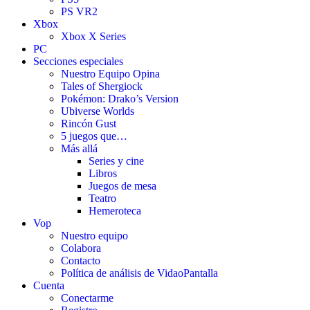
PS VR2
Xbox
Xbox X Series
PC
Secciones especiales
Nuestro Equipo Opina
Tales of Shergiock
Pokémon: Drako’s Version
Ubiverse Worlds
Rincón Gust
5 juegos que…
Más allá
Series y cine
Libros
Juegos de mesa
Teatro
Hemeroteca
Vop
Nuestro equipo
Colabora
Contacto
Política de análisis de VidaoPantalla
Cuenta
Conectarme