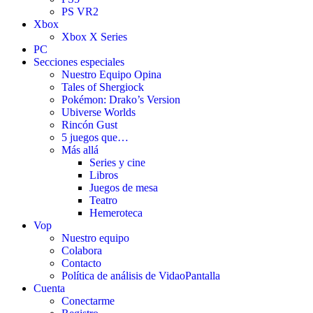
PS VR2
Xbox
Xbox X Series
PC
Secciones especiales
Nuestro Equipo Opina
Tales of Shergiock
Pokémon: Drako’s Version
Ubiverse Worlds
Rincón Gust
5 juegos que…
Más allá
Series y cine
Libros
Juegos de mesa
Teatro
Hemeroteca
Vop
Nuestro equipo
Colabora
Contacto
Política de análisis de VidaoPantalla
Cuenta
Conectarme