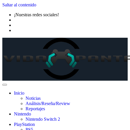
Saltar al contenido
¡Nuestras redes sociales!
Inicio
Noticias
Análisis/Reseña/Review
Reportajes
Nintendo
Nintendo Switch 2
PlayStation
PS5