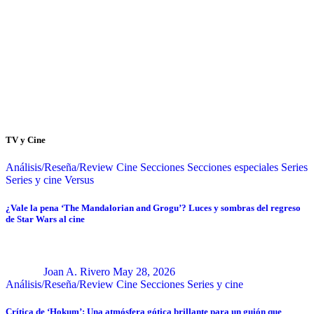
TV y Cine
Análisis/Reseña/Review
Cine
Secciones
Secciones especiales
Series
Series y cine
Versus
¿Vale la pena ‘The Mandalorian and Grogu’? Luces y sombras del regreso
de Star Wars al cine
Joan A. Rivero
May 28, 2026
Análisis/Reseña/Review
Cine
Secciones
Series y cine
Crítica de ‘Hokum’: Una atmósfera gótica brillante para un guión que