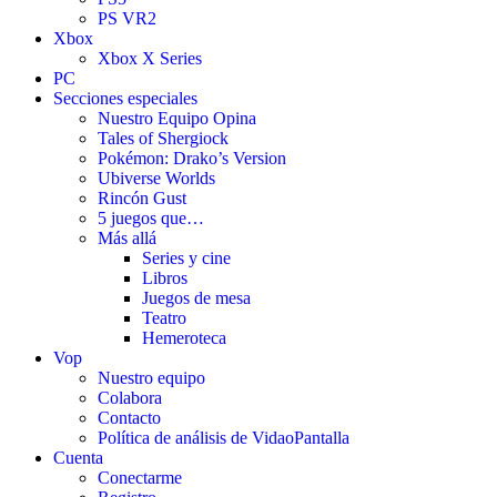
PS VR2
Xbox
Xbox X Series
PC
Secciones especiales
Nuestro Equipo Opina
Tales of Shergiock
Pokémon: Drako’s Version
Ubiverse Worlds
Rincón Gust
5 juegos que…
Más allá
Series y cine
Libros
Juegos de mesa
Teatro
Hemeroteca
Vop
Nuestro equipo
Colabora
Contacto
Política de análisis de VidaoPantalla
Cuenta
Conectarme