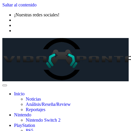
Saltar al contenido
¡Nuestras redes sociales!
Inicio
Noticias
Análisis/Reseña/Review
Reportajes
Nintendo
Nintendo Switch 2
PlayStation
PS5