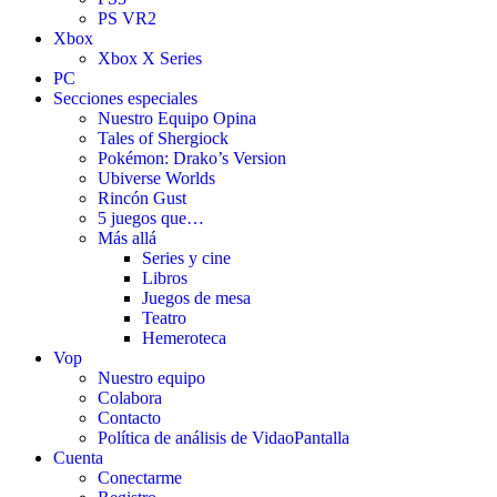
PS VR2
Xbox
Xbox X Series
PC
Secciones especiales
Nuestro Equipo Opina
Tales of Shergiock
Pokémon: Drako’s Version
Ubiverse Worlds
Rincón Gust
5 juegos que…
Más allá
Series y cine
Libros
Juegos de mesa
Teatro
Hemeroteca
Vop
Nuestro equipo
Colabora
Contacto
Política de análisis de VidaoPantalla
Cuenta
Conectarme