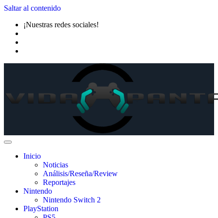
Saltar al contenido
¡Nuestras redes sociales!
Inicio
Noticias
Análisis/Reseña/Review
Reportajes
Nintendo
Nintendo Switch 2
PlayStation
PS5