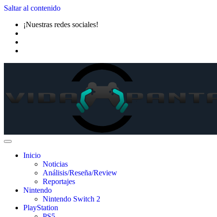
Saltar al contenido
¡Nuestras redes sociales!
Inicio
Noticias
Análisis/Reseña/Review
Reportajes
Nintendo
Nintendo Switch 2
PlayStation
PS5