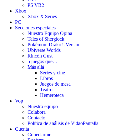
PS VR2
Xbox
Xbox X Series
PC
Secciones especiales
Nuestro Equipo Opina
Tales of Shergiock
Pokémon: Drako’s Version
Ubiverse Worlds
Rincón Gust
5 juegos que…
Más allá
Series y cine
Libros
Juegos de mesa
Teatro
Hemeroteca
Vop
Nuestro equipo
Colabora
Contacto
Política de análisis de VidaoPantalla
Cuenta
Conectarme