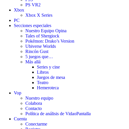
PS VR2
Xbox
Xbox X Series
PC
Secciones especiales
Nuestro Equipo Opina
Tales of Shergiock
Pokémon: Drako’s Version
Ubiverse Worlds
Rincón Gust
5 juegos que…
Más allá
Series y cine
Libros
Juegos de mesa
Teatro
Hemeroteca
Vop
Nuestro equipo
Colabora
Contacto
Política de análisis de VidaoPantalla
Cuenta
Conectarme