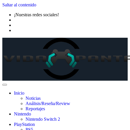
Saltar al contenido
¡Nuestras redes sociales!
Inicio
Noticias
Análisis/Reseña/Review
Reportajes
Nintendo
Nintendo Switch 2
PlayStation
PS5