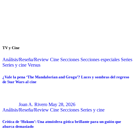
TV y Cine
Análisis/Reseña/Review
Cine
Secciones
Secciones especiales
Series
Series y cine
Versus
¿Vale la pena ‘The Mandalorian and Grogu’? Luces y sombras del regreso
de Star Wars al cine
Joan A. Rivero
May 28, 2026
Análisis/Reseña/Review
Cine
Secciones
Series y cine
Crítica de ‘Hokum’: Una atmósfera gótica brillante para un guión que
abarca demasiado