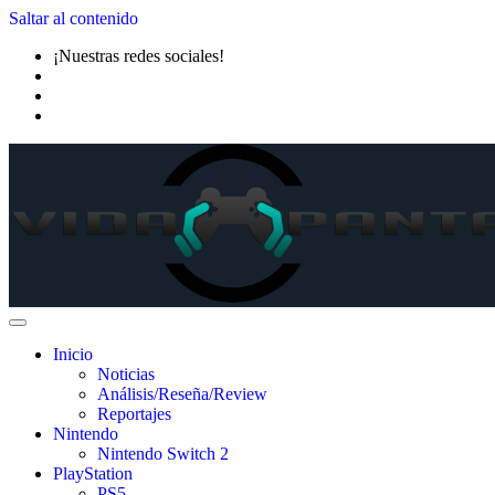
Saltar al contenido
¡Nuestras redes sociales!
Inicio
Noticias
Análisis/Reseña/Review
Reportajes
Nintendo
Nintendo Switch 2
PlayStation
PS5