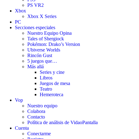
PS VR2
Xbox
Xbox X Series
PC
Secciones especiales
Nuestro Equipo Opina
Tales of Shergiock
Pokémon: Drako’s Version
Ubiverse Worlds
Rincón Gust
5 juegos que…
Más allá
Series y cine
Libros
Juegos de mesa
Teatro
Hemeroteca
Vop
Nuestro equipo
Colabora
Contacto
Política de análisis de VidaoPantalla
Cuenta
Conectarme