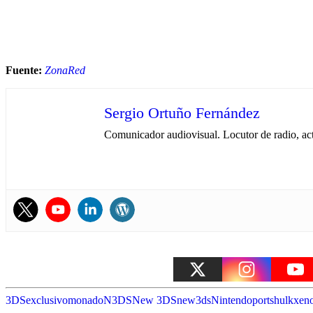
Fuente:
ZonaRed
Sergio Ortuño Fernández
Comunicador audiovisual. Locutor de radio, ac
3DS
exclusivo
monado
N3DS
New 3DS
new3ds
Nintendo
port
shulk
xeno