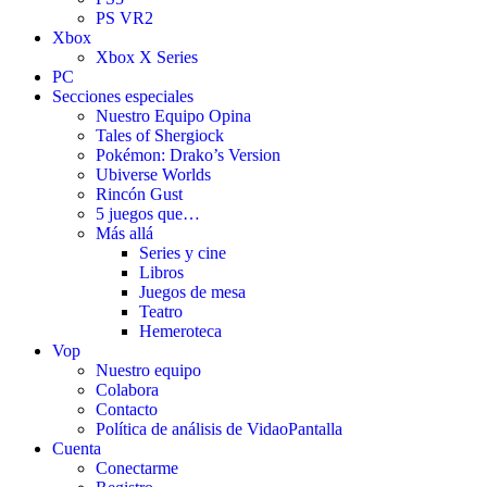
PS VR2
Xbox
Xbox X Series
PC
Secciones especiales
Nuestro Equipo Opina
Tales of Shergiock
Pokémon: Drako’s Version
Ubiverse Worlds
Rincón Gust
5 juegos que…
Más allá
Series y cine
Libros
Juegos de mesa
Teatro
Hemeroteca
Vop
Nuestro equipo
Colabora
Contacto
Política de análisis de VidaoPantalla
Cuenta
Conectarme