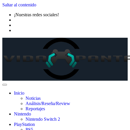
Saltar al contenido
¡Nuestras redes sociales!
Inicio
Noticias
Análisis/Reseña/Review
Reportajes
Nintendo
Nintendo Switch 2
PlayStation
PS5