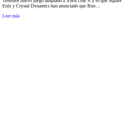
Tenemos nuevo juego adaptado a Xbox One X y es que Square
Enix y Crystal Dynamics han anunciado que Rise…
Leer más