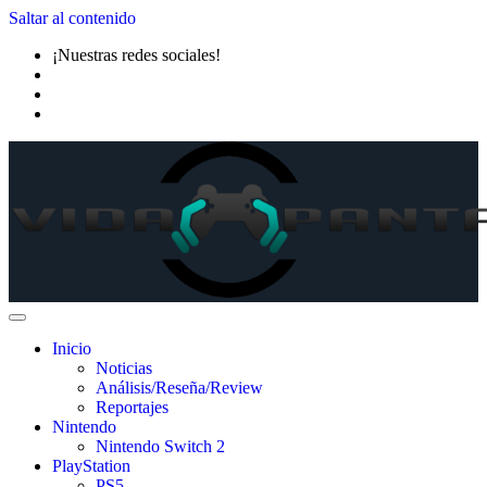
Saltar al contenido
¡Nuestras redes sociales!
Inicio
Noticias
Análisis/Reseña/Review
Reportajes
Nintendo
Nintendo Switch 2
PlayStation
PS5