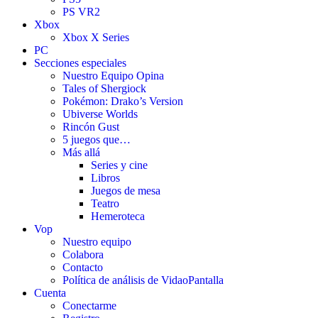
PS VR2
Xbox
Xbox X Series
PC
Secciones especiales
Nuestro Equipo Opina
Tales of Shergiock
Pokémon: Drako’s Version
Ubiverse Worlds
Rincón Gust
5 juegos que…
Más allá
Series y cine
Libros
Juegos de mesa
Teatro
Hemeroteca
Vop
Nuestro equipo
Colabora
Contacto
Política de análisis de VidaoPantalla
Cuenta
Conectarme