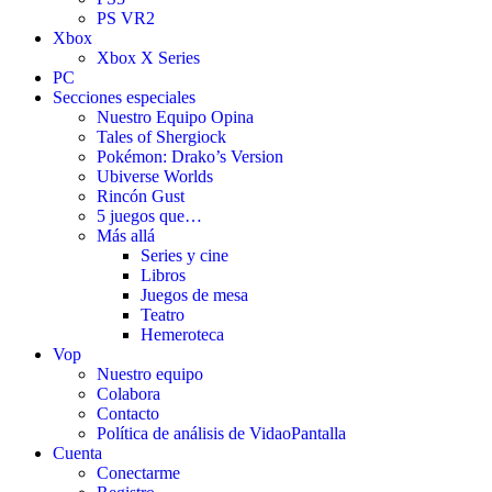
PS VR2
Xbox
Xbox X Series
PC
Secciones especiales
Nuestro Equipo Opina
Tales of Shergiock
Pokémon: Drako’s Version
Ubiverse Worlds
Rincón Gust
5 juegos que…
Más allá
Series y cine
Libros
Juegos de mesa
Teatro
Hemeroteca
Vop
Nuestro equipo
Colabora
Contacto
Política de análisis de VidaoPantalla
Cuenta
Conectarme