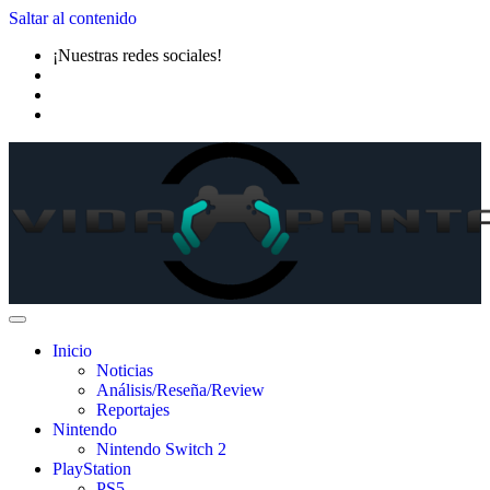
Saltar al contenido
¡Nuestras redes sociales!
Inicio
Noticias
Análisis/Reseña/Review
Reportajes
Nintendo
Nintendo Switch 2
PlayStation
PS5