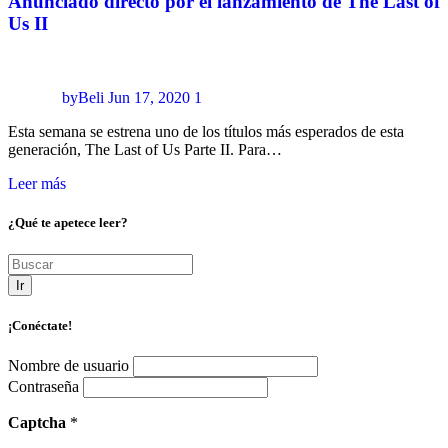
Anunciado directo por el lanzamiento de The Last of
Us II
byBeli
Jun 17, 2020
1
Esta semana se estrena uno de los títulos más esperados de esta
generación, The Last of Us Parte II. Para…
Leer más
¿Qué te apetece leer?
Ir
¡Conéctate!
Nombre de usuario
Contraseña
Captcha
*