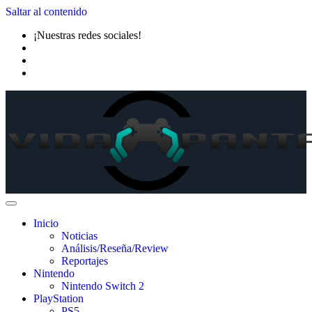
Saltar al contenido
¡Nuestras redes sociales!
Inicio
Noticias
Análisis/Reseña/Review
Reportajes
Nintendo
Nintendo Switch 2
PlayStation
PS5