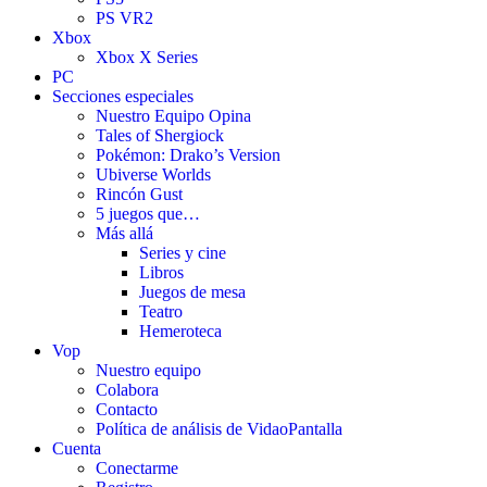
PS VR2
Xbox
Xbox X Series
PC
Secciones especiales
Nuestro Equipo Opina
Tales of Shergiock
Pokémon: Drako’s Version
Ubiverse Worlds
Rincón Gust
5 juegos que…
Más allá
Series y cine
Libros
Juegos de mesa
Teatro
Hemeroteca
Vop
Nuestro equipo
Colabora
Contacto
Política de análisis de VidaoPantalla
Cuenta
Conectarme