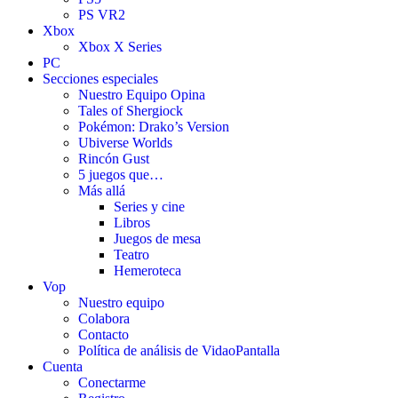
PS VR2
Xbox
Xbox X Series
PC
Secciones especiales
Nuestro Equipo Opina
Tales of Shergiock
Pokémon: Drako’s Version
Ubiverse Worlds
Rincón Gust
5 juegos que…
Más allá
Series y cine
Libros
Juegos de mesa
Teatro
Hemeroteca
Vop
Nuestro equipo
Colabora
Contacto
Política de análisis de VidaoPantalla
Cuenta
Conectarme