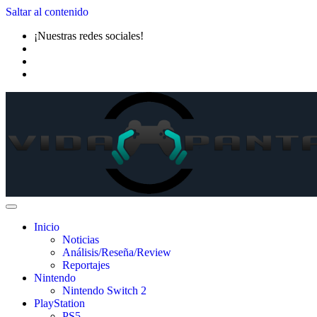
Saltar al contenido
¡Nuestras redes sociales!
Inicio
Noticias
Análisis/Reseña/Review
Reportajes
Nintendo
Nintendo Switch 2
PlayStation
PS5