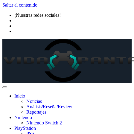
Saltar al contenido
¡Nuestras redes sociales!
Inicio
Noticias
Análisis/Reseña/Review
Reportajes
Nintendo
Nintendo Switch 2
PlayStation
PS5