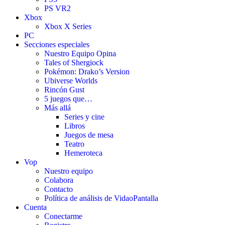
PS VR2
Xbox
Xbox X Series
PC
Secciones especiales
Nuestro Equipo Opina
Tales of Shergiock
Pokémon: Drako’s Version
Ubiverse Worlds
Rincón Gust
5 juegos que…
Más allá
Series y cine
Libros
Juegos de mesa
Teatro
Hemeroteca
Vop
Nuestro equipo
Colabora
Contacto
Política de análisis de VidaoPantalla
Cuenta
Conectarme