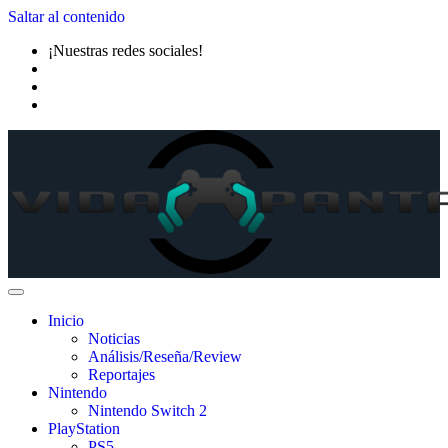
Saltar al contenido
¡Nuestras redes sociales!
Inicio
Noticias
Análisis/Reseña/Review
Reportajes
Nintendo
Nintendo Switch 2
PlayStation
PS5