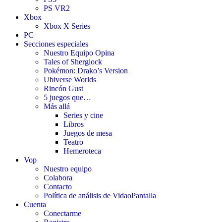
PS VR2
Xbox
Xbox X Series
PC
Secciones especiales
Nuestro Equipo Opina
Tales of Shergiock
Pokémon: Drako’s Version
Ubiverse Worlds
Rincón Gust
5 juegos que…
Más allá
Series y cine
Libros
Juegos de mesa
Teatro
Hemeroteca
Vop
Nuestro equipo
Colabora
Contacto
Política de análisis de VidaoPantalla
Cuenta
Conectarme