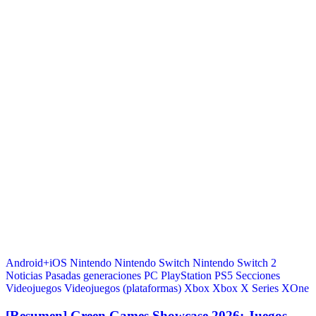
Android+iOS
Nintendo
Nintendo Switch
Nintendo Switch 2
Noticias
Pasadas generaciones
PC
PlayStation
PS5
Secciones
Videojuegos
Videojuegos (plataformas)
Xbox
Xbox X Series
XOne
[Resumen] Green Games Showcase 2026: Juegos