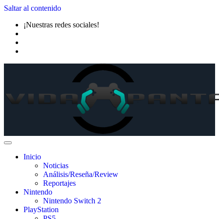
Saltar al contenido
¡Nuestras redes sociales!
Inicio
Noticias
Análisis/Reseña/Review
Reportajes
Nintendo
Nintendo Switch 2
PlayStation
PS5