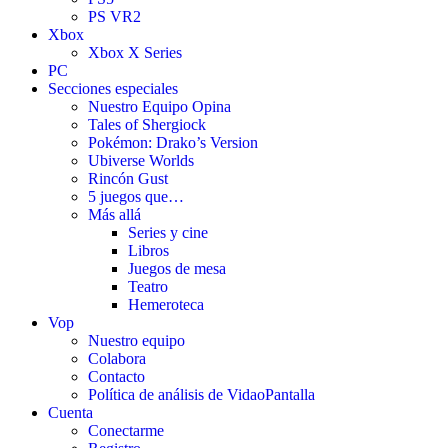
PS VR2
Xbox
Xbox X Series
PC
Secciones especiales
Nuestro Equipo Opina
Tales of Shergiock
Pokémon: Drako’s Version
Ubiverse Worlds
Rincón Gust
5 juegos que…
Más allá
Series y cine
Libros
Juegos de mesa
Teatro
Hemeroteca
Vop
Nuestro equipo
Colabora
Contacto
Política de análisis de VidaoPantalla
Cuenta
Conectarme