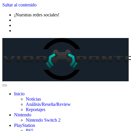
Saltar al contenido
¡Nuestras redes sociales!
Inicio
Noticias
Análisis/Reseña/Review
Reportajes
Nintendo
Nintendo Switch 2
PlayStation
PS5