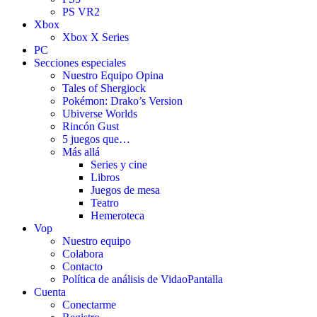
PS VR2
Xbox
Xbox X Series
PC
Secciones especiales
Nuestro Equipo Opina
Tales of Shergiock
Pokémon: Drako’s Version
Ubiverse Worlds
Rincón Gust
5 juegos que…
Más allá
Series y cine
Libros
Juegos de mesa
Teatro
Hemeroteca
Vop
Nuestro equipo
Colabora
Contacto
Política de análisis de VidaoPantalla
Cuenta
Conectarme