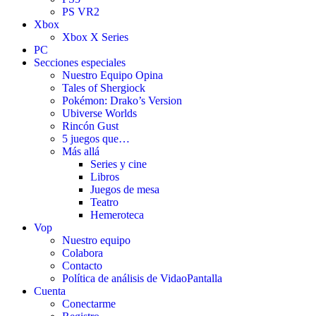
PS VR2
Xbox
Xbox X Series
PC
Secciones especiales
Nuestro Equipo Opina
Tales of Shergiock
Pokémon: Drako’s Version
Ubiverse Worlds
Rincón Gust
5 juegos que…
Más allá
Series y cine
Libros
Juegos de mesa
Teatro
Hemeroteca
Vop
Nuestro equipo
Colabora
Contacto
Política de análisis de VidaoPantalla
Cuenta
Conectarme