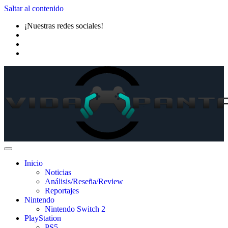
Saltar al contenido
¡Nuestras redes sociales!
Inicio
Noticias
Análisis/Reseña/Review
Reportajes
Nintendo
Nintendo Switch 2
PlayStation
PS5