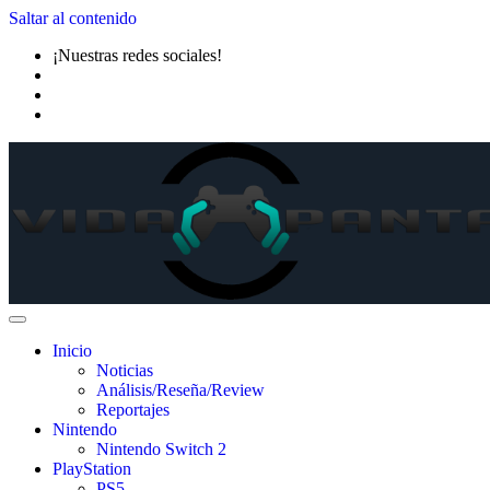
Saltar al contenido
¡Nuestras redes sociales!
Inicio
Noticias
Análisis/Reseña/Review
Reportajes
Nintendo
Nintendo Switch 2
PlayStation
PS5