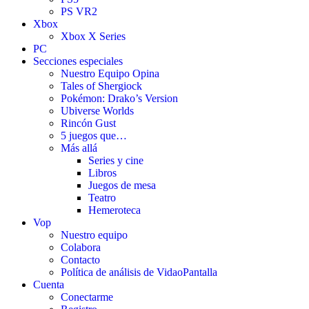
PS VR2
Xbox
Xbox X Series
PC
Secciones especiales
Nuestro Equipo Opina
Tales of Shergiock
Pokémon: Drako’s Version
Ubiverse Worlds
Rincón Gust
5 juegos que…
Más allá
Series y cine
Libros
Juegos de mesa
Teatro
Hemeroteca
Vop
Nuestro equipo
Colabora
Contacto
Política de análisis de VidaoPantalla
Cuenta
Conectarme