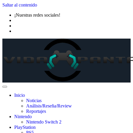
Saltar al contenido
¡Nuestras redes sociales!
Inicio
Noticias
Análisis/Reseña/Review
Reportajes
Nintendo
Nintendo Switch 2
PlayStation
PS5