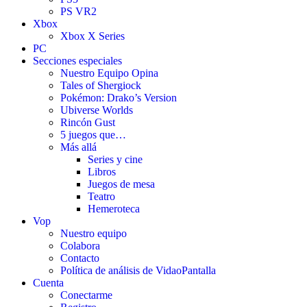
PS VR2
Xbox
Xbox X Series
PC
Secciones especiales
Nuestro Equipo Opina
Tales of Shergiock
Pokémon: Drako’s Version
Ubiverse Worlds
Rincón Gust
5 juegos que…
Más allá
Series y cine
Libros
Juegos de mesa
Teatro
Hemeroteca
Vop
Nuestro equipo
Colabora
Contacto
Política de análisis de VidaoPantalla
Cuenta
Conectarme