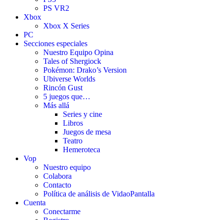
PS VR2
Xbox
Xbox X Series
PC
Secciones especiales
Nuestro Equipo Opina
Tales of Shergiock
Pokémon: Drako’s Version
Ubiverse Worlds
Rincón Gust
5 juegos que…
Más allá
Series y cine
Libros
Juegos de mesa
Teatro
Hemeroteca
Vop
Nuestro equipo
Colabora
Contacto
Política de análisis de VidaoPantalla
Cuenta
Conectarme