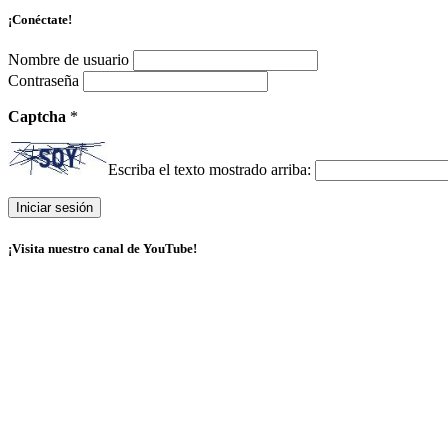
¡Conéctate!
Nombre de usuario
Contraseña
Captcha
*
Escriba el texto mostrado arriba:
¡Visita nuestro canal de YouTube!