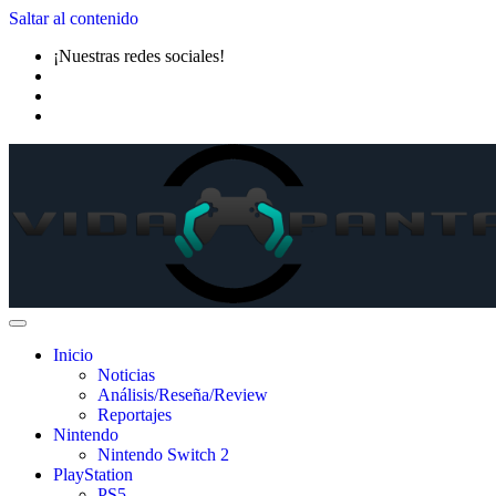
Saltar al contenido
¡Nuestras redes sociales!
Inicio
Noticias
Análisis/Reseña/Review
Reportajes
Nintendo
Nintendo Switch 2
PlayStation
PS5