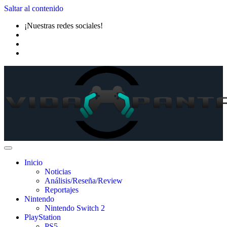
Saltar al contenido
¡Nuestras redes sociales!
Inicio
Noticias
Análisis/Reseña/Review
Reportajes
Nintendo
Nintendo Switch 2
PlayStation
PS5