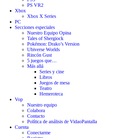
PS VR2
Xbox
Xbox X Series
PC
Secciones especiales
Nuestro Equipo Opina
Tales of Shergiock
Pokémon: Drako’s Version
Ubiverse Worlds
Rincón Gust
5 juegos que…
Más allá
Series y cine
Libros
Juegos de mesa
Teatro
Hemeroteca
Vop
Nuestro equipo
Colabora
Contacto
Política de análisis de VidaoPantalla
Cuenta
Conectarme