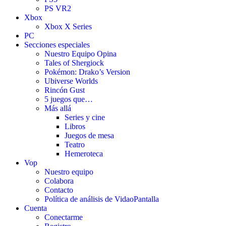
PS VR2
Xbox
Xbox X Series
PC
Secciones especiales
Nuestro Equipo Opina
Tales of Shergiock
Pokémon: Drako’s Version
Ubiverse Worlds
Rincón Gust
5 juegos que…
Más allá
Series y cine
Libros
Juegos de mesa
Teatro
Hemeroteca
Vop
Nuestro equipo
Colabora
Contacto
Política de análisis de VidaoPantalla
Cuenta
Conectarme