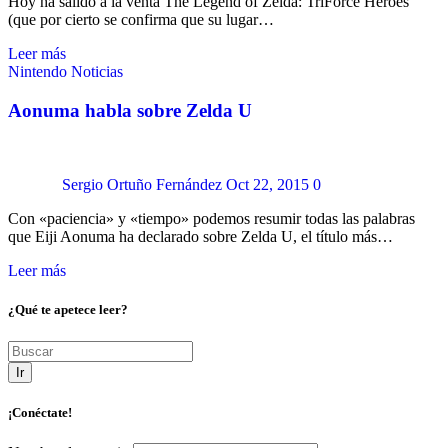
Hoy ha salido a la venta The Legend of Zelda: TriForce Heroes
(que por cierto se confirma que su lugar…
Leer más
Nintendo
Noticias
Aonuma habla sobre Zelda U
Sergio Ortuño Fernández
Oct 22, 2015
0
Con «paciencia» y «tiempo» podemos resumir todas las palabras
que Eiji Aonuma ha declarado sobre Zelda U, el título más…
Leer más
¿Qué te apetece leer?
Ir
¡Conéctate!