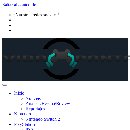
Saltar al contenido
¡Nuestras redes sociales!
Inicio
Noticias
Análisis/Reseña/Review
Reportajes
Nintendo
Nintendo Switch 2
PlayStation
PS5