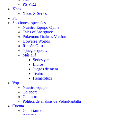
PS VR2
Xbox
Xbox X Series
PC
Secciones especiales
Nuestro Equipo Opina
Tales of Shergiock
Pokémon: Drako’s Version
Ubiverse Worlds
Rincón Gust
5 juegos que…
Más allá
Series y cine
Libros
Juegos de mesa
Teatro
Hemeroteca
Vop
Nuestro equipo
Colabora
Contacto
Política de análisis de VidaoPantalla
Cuenta
Conectarme