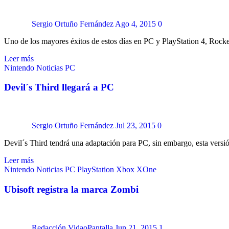
Sergio Ortuño Fernández
Ago 4, 2015
0
Uno de los mayores éxitos de estos días en PC y PlayStation 4, Rocke
Leer más
Nintendo
Noticias
PC
Devil´s Third llegará a PC
Sergio Ortuño Fernández
Jul 23, 2015
0
Devil´s Third tendrá una adaptación para PC, sin embargo, esta versi
Leer más
Nintendo
Noticias
PC
PlayStation
Xbox
XOne
Ubisoft registra la marca Zombi
Redacción VidaoPantalla
Jun 21, 2015
1