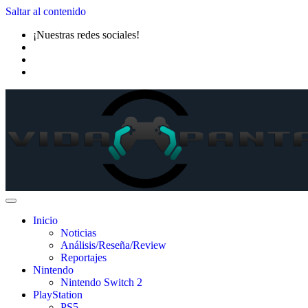
Saltar al contenido
¡Nuestras redes sociales!
Inicio
Noticias
Análisis/Reseña/Review
Reportajes
Nintendo
Nintendo Switch 2
PlayStation
PS5