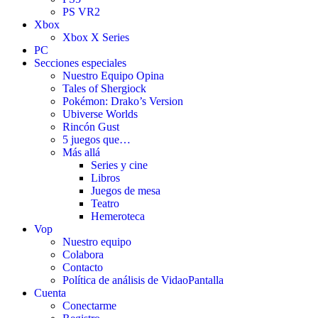
PS VR2
Xbox
Xbox X Series
PC
Secciones especiales
Nuestro Equipo Opina
Tales of Shergiock
Pokémon: Drako’s Version
Ubiverse Worlds
Rincón Gust
5 juegos que…
Más allá
Series y cine
Libros
Juegos de mesa
Teatro
Hemeroteca
Vop
Nuestro equipo
Colabora
Contacto
Política de análisis de VidaoPantalla
Cuenta
Conectarme