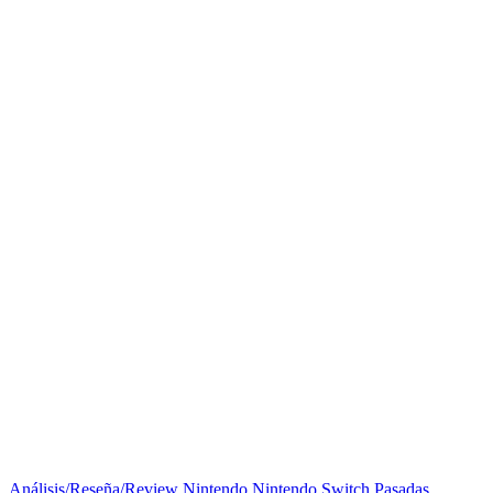
Análisis/Reseña/Review
Nintendo
Nintendo Switch
Pasadas