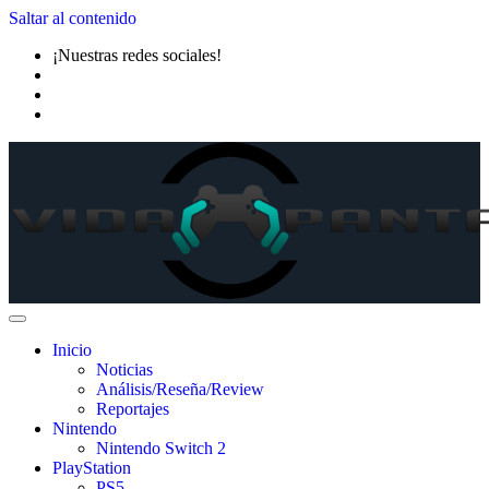
Saltar al contenido
¡Nuestras redes sociales!
Inicio
Noticias
Análisis/Reseña/Review
Reportajes
Nintendo
Nintendo Switch 2
PlayStation
PS5