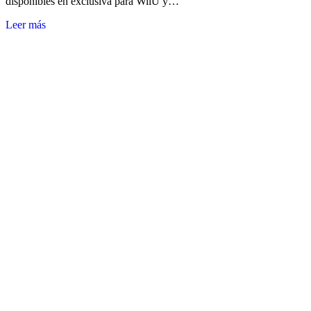
disponibles en exclusiva para WiiU y…
Leer más