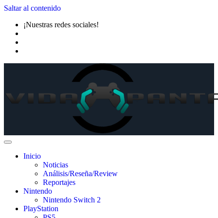
Saltar al contenido
¡Nuestras redes sociales!
Inicio
Noticias
Análisis/Reseña/Review
Reportajes
Nintendo
Nintendo Switch 2
PlayStation
PS5