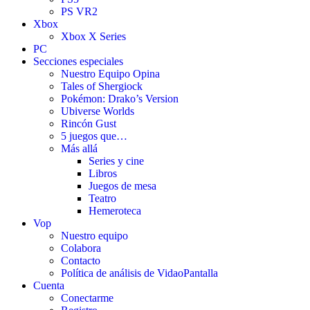
PS VR2
Xbox
Xbox X Series
PC
Secciones especiales
Nuestro Equipo Opina
Tales of Shergiock
Pokémon: Drako’s Version
Ubiverse Worlds
Rincón Gust
5 juegos que…
Más allá
Series y cine
Libros
Juegos de mesa
Teatro
Hemeroteca
Vop
Nuestro equipo
Colabora
Contacto
Política de análisis de VidaoPantalla
Cuenta
Conectarme