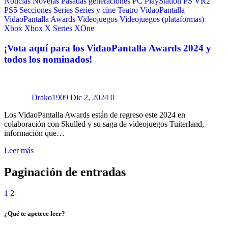
Noticias
Novelas
Pasadas generaciones
PC
PlayStation
PS VR2
PS5
Secciones
Series
Series y cine
Teatro
VidaoPantalla
VidaoPantalla Awards
Videojuegos
Videojuegos (plataformas)
Xbox
Xbox X Series
XOne
¡Vota aquí para los VidaoPantalla Awards 2024 y
todos los nominados!
Drako1909
Dic 2, 2024
0
Los VidaoPantalla Awards están de regreso este 2024 en
colaboración con Skulled y su saga de videojuegos Tuiterland,
información que…
Leer más
Paginación de entradas
1
2
¿Qué te apetece leer?